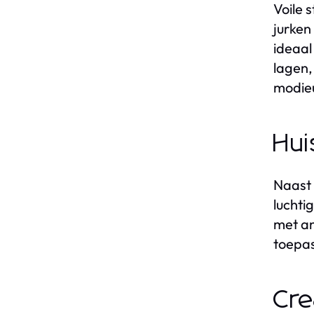
Voile 
jurken
ideaal
lagen,
modieu
Hui
Naast 
luchti
met an
toepas
Cre