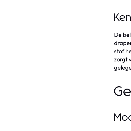
Ken
De bel
draper
stof h
zorgt 
geleg
Ge
Mod