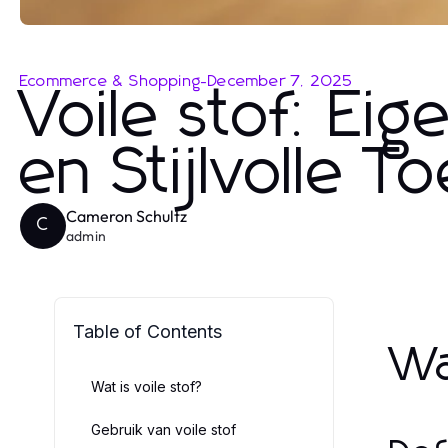
Ecommerce & Shopping
-
December 7, 2025
Voile stof: Ei
en Stijlvolle 
Cameron Schultz
C
admin
Table of Contents
Wa
Wat is voile stof?
Gebruik van voile stof