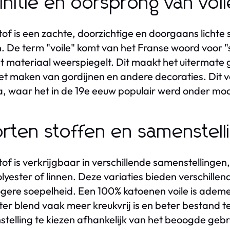
initie en oorsprong van voil
stof is een zachte, doorzichtige en doorgaans licht
. De term "voile" komt van het Franse woord voor "s
t materiaal weerspiegelt. Dit maakt het uitermate
et maken van gordijnen en andere decoraties. Dit vee
, waar het in de 19e eeuw populair werd onder m
rten stoffen en samenstell
stof is verkrijgbaar in verschillende samenstelling
lyester of linnen. Deze variaties bieden verschille
gere soepelheid. Een 100% katoenen voile is ademen
ter blend vaak meer kreukvrij is en beter bestand teg
telling te kiezen afhankelijk van het beoogde gebr