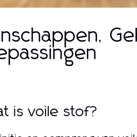
genschappen, Ge
Toepassingen
t is voile stof?