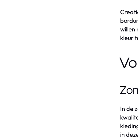
Creati
bordur
willen
kleur 
Vo
Zom
In de 
kwalit
kledin
in dez