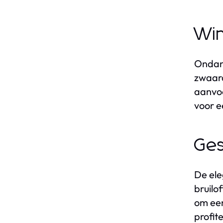
Win
Ondank
zwaard
aanvoe
voor e
Ges
De ele
bruilo
om een
profit