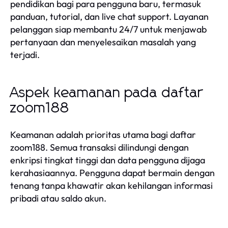
pendidikan bagi para pengguna baru, termasuk
panduan, tutorial, dan live chat support. Layanan
pelanggan siap membantu 24/7 untuk menjawab
pertanyaan dan menyelesaikan masalah yang
terjadi.
Aspek keamanan pada daftar
zoom188
Keamanan adalah prioritas utama bagi daftar
zoom188. Semua transaksi dilindungi dengan
enkripsi tingkat tinggi dan data pengguna dijaga
kerahasiaannya. Pengguna dapat bermain dengan
tenang tanpa khawatir akan kehilangan informasi
pribadi atau saldo akun.