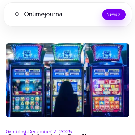
Ontimejournal
O
News
Gambling
-
December 7, 2025