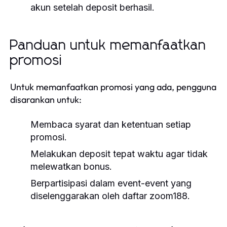
akun setelah deposit berhasil.
Panduan untuk memanfaatkan
promosi
Untuk memanfaatkan promosi yang ada, pengguna
disarankan untuk:
Membaca syarat dan ketentuan setiap
promosi.
Melakukan deposit tepat waktu agar tidak
melewatkan bonus.
Berpartisipasi dalam event-event yang
diselenggarakan oleh daftar zoom188.