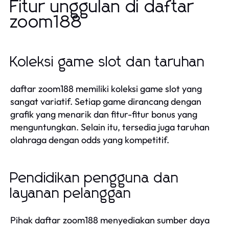
Fitur unggulan di daftar
zoom188
Koleksi game slot dan taruhan
daftar zoom188 memiliki koleksi game slot yang
sangat variatif. Setiap game dirancang dengan
grafik yang menarik dan fitur-fitur bonus yang
menguntungkan. Selain itu, tersedia juga taruhan
olahraga dengan odds yang kompetitif.
Pendidikan pengguna dan
layanan pelanggan
Pihak daftar zoom188 menyediakan sumber daya