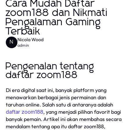
Cara Mudah Daftar
zoom188 dan Nikmati
Pengalaman Gaming
Terbaik
Nicola Wood
N
admin
Pengenalan tentang
daftar zoom188
Di era digital saat ini, banyak platform yang
menawarkan berbagai jenis permainan dan
taruhan online. Salah satu di antaranya adalah
, yang menjadi pilihan favorit bagi
daftar zoom188
banyak pemain. Artikel ini akan membahas secara
mendalam tentang apa itu daftar zoom188,