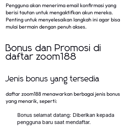
Pengguna akan menerima email konfirmasi yang
berisi tautan untuk mengaktifkan akun mereka.
Penting untuk menyelesaikan langkah ini agar bisa
mulai bermain dengan penuh akses.
Bonus dan Promosi di
daftar zoom188
Jenis bonus yang tersedia
daftar zoom188 menawarkan berbagai jenis bonus
yang menarik, seperti:
Bonus selamat datang:
Diberikan kepada
pengguna baru saat mendaftar.