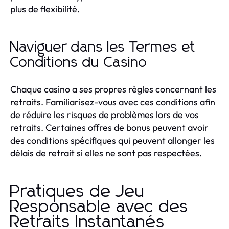
plus de flexibilité.
Naviguer dans les Termes et
Conditions du Casino
Chaque casino a ses propres règles concernant les
retraits. Familiarisez-vous avec ces conditions afin
de réduire les risques de problèmes lors de vos
retraits. Certaines offres de bonus peuvent avoir
des conditions spécifiques qui peuvent allonger les
délais de retrait si elles ne sont pas respectées.
Pratiques de Jeu
Responsable avec des
Retraits Instantanés