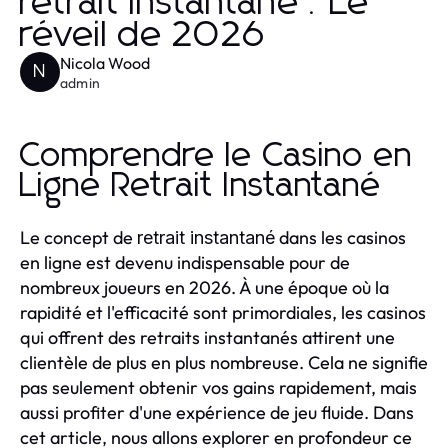
retrait instantané : Le
réveil de 2026
Nicola Wood
N
admin
Comprendre le Casino en
Ligne Retrait Instantané
Le concept de
dans les casinos
retrait instantané
en ligne est devenu indispensable pour de
nombreux joueurs en 2026. À une époque où la
rapidité et l'efficacité sont primordiales, les casinos
qui offrent des retraits instantanés attirent une
clientèle de plus en plus nombreuse. Cela ne signifie
pas seulement obtenir vos gains rapidement, mais
aussi profiter d'une expérience de jeu fluide. Dans
cet article, nous allons explorer en profondeur ce