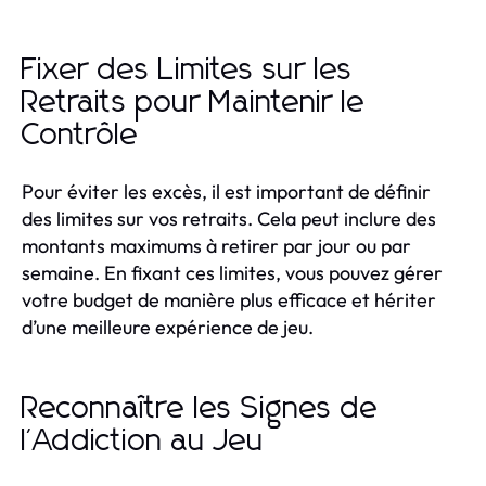
Fixer des Limites sur les
Retraits pour Maintenir le
Contrôle
Pour éviter les excès, il est important de définir
des limites sur vos retraits. Cela peut inclure des
montants maximums à retirer par jour ou par
semaine. En fixant ces limites, vous pouvez gérer
votre budget de manière plus efficace et hériter
d’une meilleure expérience de jeu.
Reconnaître les Signes de
l'Addiction au Jeu