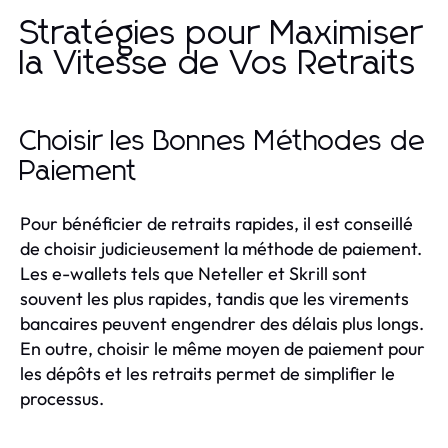
Stratégies pour Maximiser
la Vitesse de Vos Retraits
Choisir les Bonnes Méthodes de
Paiement
Pour bénéficier de retraits rapides, il est conseillé
de choisir judicieusement la méthode de paiement.
Les e-wallets tels que Neteller et Skrill sont
souvent les plus rapides, tandis que les virements
bancaires peuvent engendrer des délais plus longs.
En outre, choisir le même moyen de paiement pour
les dépôts et les retraits permet de simplifier le
processus.