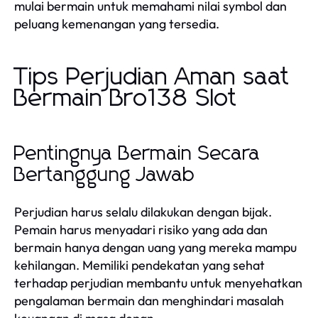
mulai bermain untuk memahami nilai symbol dan
peluang kemenangan yang tersedia.
Tips Perjudian Aman saat
Bermain Bro138 Slot
Pentingnya Bermain Secara
Bertanggung Jawab
Perjudian harus selalu dilakukan dengan bijak.
Pemain harus menyadari risiko yang ada dan
bermain hanya dengan uang yang mereka mampu
kehilangan. Memiliki pendekatan yang sehat
terhadap perjudian membantu untuk menyehatkan
pengalaman bermain dan menghindari masalah