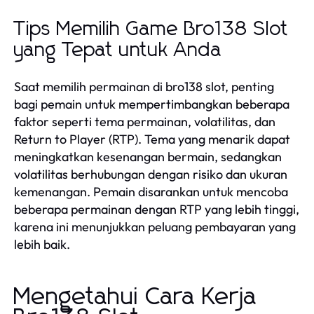
Tips Memilih Game Bro138 Slot
yang Tepat untuk Anda
Saat memilih permainan di bro138 slot, penting
bagi pemain untuk mempertimbangkan beberapa
faktor seperti tema permainan, volatilitas, dan
Return to Player (RTP). Tema yang menarik dapat
meningkatkan kesenangan bermain, sedangkan
volatilitas berhubungan dengan risiko dan ukuran
kemenangan. Pemain disarankan untuk mencoba
beberapa permainan dengan RTP yang lebih tinggi,
karena ini menunjukkan peluang pembayaran yang
lebih baik.
Mengetahui Cara Kerja