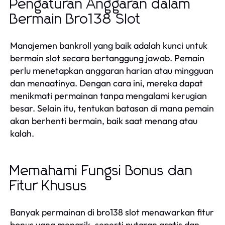
Pengaturan Anggaran dalam
Bermain Bro138 Slot
Manajemen bankroll yang baik adalah kunci untuk
bermain slot secara bertanggung jawab. Pemain
perlu menetapkan anggaran harian atau mingguan
dan menaatinya. Dengan cara ini, mereka dapat
menikmati permainan tanpa mengalami kerugian
besar. Selain itu, tentukan batasan di mana pemain
akan berhenti bermain, baik saat menang atau
kalah.
Memahami Fungsi Bonus dan
Fitur Khusus
Banyak permainan di bro138 slot menawarkan fitur
bonus yang menarik, seperti putaran gratis dan