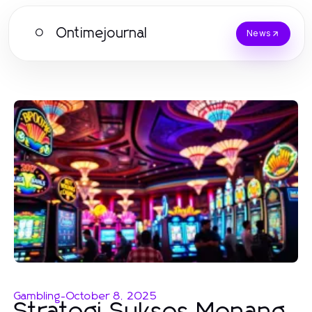
Ontimejournal
O
News
Gambling
-
October 8, 2025