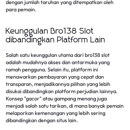
dengan jumlah taruhan yang ditempatkan oleh
para pemain.
Keunggulan Bro138 Slot
dibandingkan Platform Lain
Salah satu keunggulan utama dari bro138 slot
adalah mudahnya akses dan antarmuka yang
ramah pengguna. Selain itu, platform ini
menawarkan pembayaran yang cepat dan
transparan, menjadikannya pilihan yang lebih
disukai dibandingkan platform perjudian lainnya.
Konsep "gacor" atau gampang menang juga
menjadi salah satu tarikan, di mana banyak pemain
melaporkan kemenangan yang lebih sering
dibandingkan dengan situs lain.