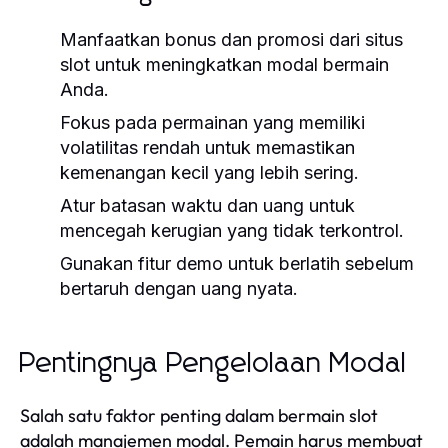
Manfaatkan bonus dan promosi dari situs
slot untuk meningkatkan modal bermain
Anda.
Fokus pada permainan yang memiliki
volatilitas rendah untuk memastikan
kemenangan kecil yang lebih sering.
Atur batasan waktu dan uang untuk
mencegah kerugian yang tidak terkontrol.
Gunakan fitur demo untuk berlatih sebelum
bertaruh dengan uang nyata.
Pentingnya Pengelolaan Modal
Salah satu faktor penting dalam bermain slot
adalah manajemen modal. Pemain harus membuat