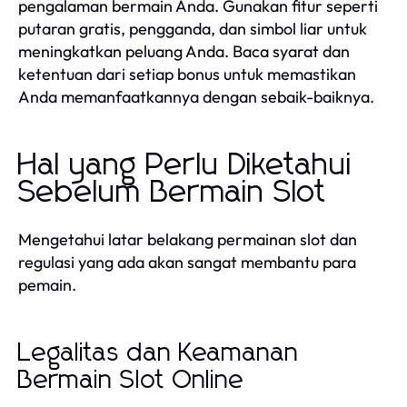
pengalaman bermain Anda. Gunakan fitur seperti
putaran gratis, pengganda, dan simbol liar untuk
meningkatkan peluang Anda. Baca syarat dan
ketentuan dari setiap bonus untuk memastikan
Anda memanfaatkannya dengan sebaik-baiknya.
Hal yang Perlu Diketahui
Sebelum Bermain Slot
Mengetahui latar belakang permainan slot dan
regulasi yang ada akan sangat membantu para
pemain.
Legalitas dan Keamanan
Bermain Slot Online