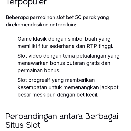
Terpopuler
Beberapa permainan slot bet 50 perak yang
direkomendasikan antara lain:
Game klasik dengan simbol buah yang
memiliki fitur sederhana dan RTP tinggi.
Slot video dengan tema petualangan yang
menawarkan bonus putaran gratis dan
permainan bonus.
Slot progresif yang memberikan
kesempatan untuk memenangkan jackpot
besar meskipun dengan bet kecil.
Perbandingan antara Berbagai
Situs Slot