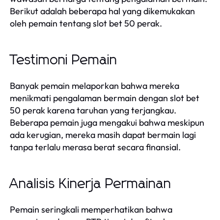
Berikut adalah beberapa hal yang dikemukakan
oleh pemain tentang slot bet 50 perak.
Testimoni Pemain
Banyak pemain melaporkan bahwa mereka
menikmati pengalaman bermain dengan slot bet
50 perak karena taruhan yang terjangkau.
Beberapa pemain juga mengakui bahwa meskipun
ada kerugian, mereka masih dapat bermain lagi
tanpa terlalu merasa berat secara finansial.
Analisis Kinerja Permainan
Pemain seringkali memperhatikan bahwa