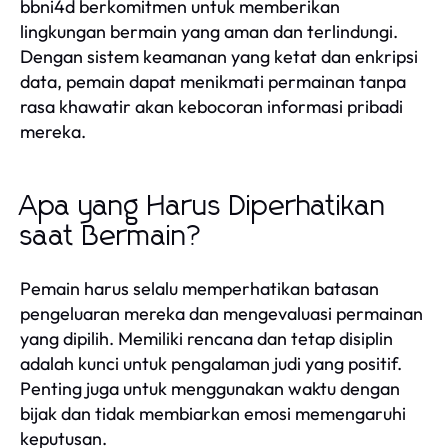
bbni4d berkomitmen untuk memberikan
lingkungan bermain yang aman dan terlindungi.
Dengan sistem keamanan yang ketat dan enkripsi
data, pemain dapat menikmati permainan tanpa
rasa khawatir akan kebocoran informasi pribadi
mereka.
Apa yang Harus Diperhatikan
saat Bermain?
Pemain harus selalu memperhatikan batasan
pengeluaran mereka dan mengevaluasi permainan
yang dipilih. Memiliki rencana dan tetap disiplin
adalah kunci untuk pengalaman judi yang positif.
Penting juga untuk menggunakan waktu dengan
bijak dan tidak membiarkan emosi memengaruhi
keputusan.