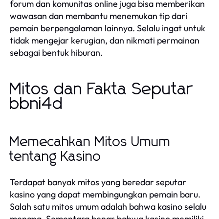
forum dan komunitas online juga bisa memberikan
wawasan dan membantu menemukan tip dari
pemain berpengalaman lainnya. Selalu ingat untuk
tidak mengejar kerugian, dan nikmati permainan
sebagai bentuk hiburan.
Mitos dan Fakta Seputar
bbni4d
Memecahkan Mitos Umum
tentang Kasino
Terdapat banyak mitos yang beredar seputar
kasino yang dapat membingungkan pemain baru.
Salah satu mitos umum adalah bahwa kasino selalu
menang. Sementara benar bahwa kasino memiliki