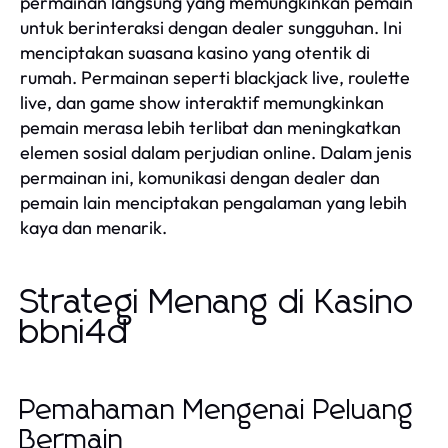
permainan langsung yang memungkinkan pemain
untuk berinteraksi dengan dealer sungguhan. Ini
menciptakan suasana kasino yang otentik di
rumah. Permainan seperti blackjack live, roulette
live, dan game show interaktif memungkinkan
pemain merasa lebih terlibat dan meningkatkan
elemen sosial dalam perjudian online. Dalam jenis
permainan ini, komunikasi dengan dealer dan
pemain lain menciptakan pengalaman yang lebih
kaya dan menarik.
Strategi Menang di Kasino
bbni4d
Pemahaman Mengenai Peluang
Bermain