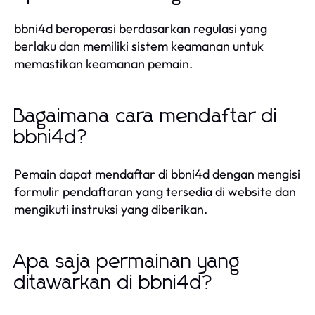
bbni4d beroperasi berdasarkan regulasi yang
berlaku dan memiliki sistem keamanan untuk
memastikan keamanan pemain.
Bagaimana cara mendaftar di
bbni4d?
Pemain dapat mendaftar di bbni4d dengan mengisi
formulir pendaftaran yang tersedia di website dan
mengikuti instruksi yang diberikan.
Apa saja permainan yang
ditawarkan di bbni4d?