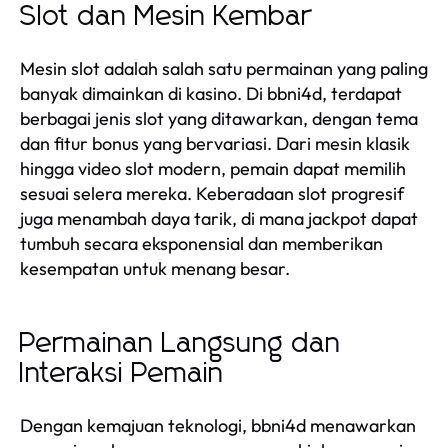
Slot dan Mesin Kembar
Mesin slot adalah salah satu permainan yang paling
banyak dimainkan di kasino. Di bbni4d, terdapat
berbagai jenis slot yang ditawarkan, dengan tema
dan fitur bonus yang bervariasi. Dari mesin klasik
hingga video slot modern, pemain dapat memilih
sesuai selera mereka. Keberadaan slot progresif
juga menambah daya tarik, di mana jackpot dapat
tumbuh secara eksponensial dan memberikan
kesempatan untuk menang besar.
Permainan Langsung dan
Interaksi Pemain
Dengan kemajuan teknologi, bbni4d menawarkan