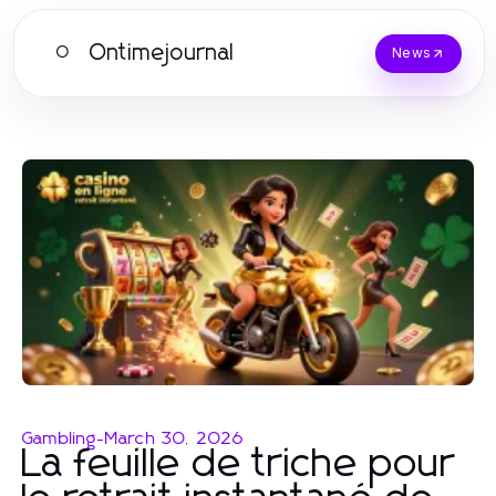
Ontimejournal
O
News
Gambling
-
March 30, 2026
La feuille de triche pour