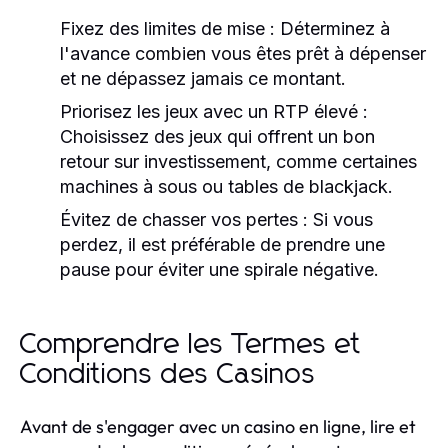
Fixez des limites de mise :
Déterminez à
l'avance combien vous êtes prêt à dépenser
et ne dépassez jamais ce montant.
Priorisez les jeux avec un RTP élevé :
Choisissez des jeux qui offrent un bon
retour sur investissement, comme certaines
machines à sous ou tables de blackjack.
Évitez de chasser vos pertes :
Si vous
perdez, il est préférable de prendre une
pause pour éviter une spirale négative.
Comprendre les Termes et
Conditions des Casinos
Avant de s'engager avec un casino en ligne, lire et