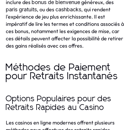
inclure des
généreux, des
bonus de bienvenue
, ou des
, qui rendent
paris gratuits
cashbacks
l'expérience de jeu plus enrichissante. Il est
impératif de lire les termes et conditions associés à
ces bonus, notamment les exigences de mise, car
ces détails peuvent affecter la possibilité de retirer
des gains réalisés avec ces offres.
Méthodes de Paiement
pour Retraits Instantanés
Options Populaires pour des
Retraits Rapides au Casino
Les casinos en ligne modernes offrent plusieurs
méthodes pour effectuer des retraits rapides.