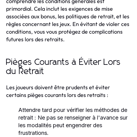
comprendre les conditions générales est
primordial. Cela inclut les exigences de mise
associées aux bonus, les politiques de retrait, et les
règles concernant les jeux. En évitant de violer ces
conditions, vous vous protégez de complications
futures lors des retraits.
Pièges Courants à Éviter Lors
du Retrait
Les joueurs doivent être prudents et éviter
certains pièges courants lors des retraits :
Attendre tard pour vérifier les méthodes de
retrait :
Ne pas se renseigner à l'avance sur
les modalités peut engendrer des
frustrations.