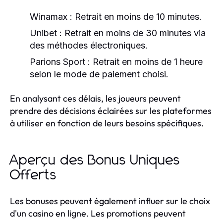
Winamax : Retrait en moins de 10 minutes.
Unibet : Retrait en moins de 30 minutes via
des méthodes électroniques.
Parions Sport : Retrait en moins de 1 heure
selon le mode de paiement choisi.
En analysant ces délais, les joueurs peuvent
prendre des décisions éclairées sur les plateformes
à utiliser en fonction de leurs besoins spécifiques.
Aperçu des Bonus Uniques
Offerts
Les bonuses peuvent également influer sur le choix
d'un casino en ligne. Les promotions peuvent