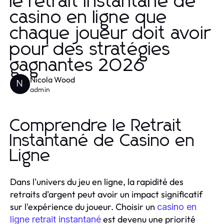
le retrait instantané de
casino en ligne que
chaque joueur doit avoir
pour des stratégies
gagnantes 2026
Nicola Wood
N
admin
Comprendre le Retrait
Instantané de Casino en
Ligne
Dans l'univers du jeu en ligne, la rapidité des
retraits d'argent peut avoir un impact significatif
sur l'expérience du joueur. Choisir un
casino en
est devenu une priorité
ligne retrait instantané