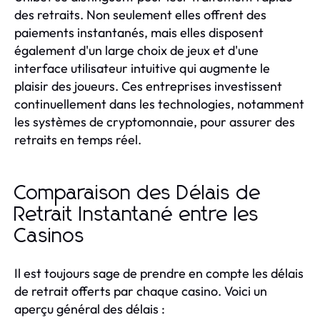
des retraits. Non seulement elles offrent des
paiements instantanés, mais elles disposent
également d'un large choix de jeux et d'une
interface utilisateur intuitive qui augmente le
plaisir des joueurs. Ces entreprises investissent
continuellement dans les technologies, notamment
les systèmes de cryptomonnaie, pour assurer des
retraits en temps réel.
Comparaison des Délais de
Retrait Instantané entre les
Casinos
Il est toujours sage de prendre en compte les délais
de retrait offerts par chaque casino. Voici un
aperçu général des délais :