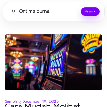
Ontimejournal
O
News
Gambling
-
December 19, 2025