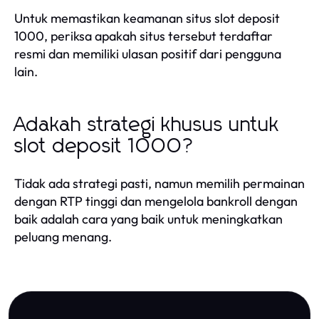
Untuk memastikan keamanan situs slot deposit
1000, periksa apakah situs tersebut terdaftar
resmi dan memiliki ulasan positif dari pengguna
lain.
Adakah strategi khusus untuk
slot deposit 1000?
Tidak ada strategi pasti, namun memilih permainan
dengan RTP tinggi dan mengelola bankroll dengan
baik adalah cara yang baik untuk meningkatkan
peluang menang.