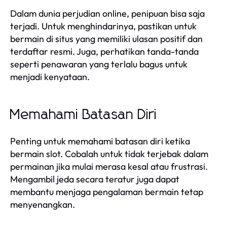
Dalam dunia perjudian online, penipuan bisa saja
terjadi. Untuk menghindarinya, pastikan untuk
bermain di situs yang memiliki ulasan positif dan
terdaftar resmi. Juga, perhatikan tanda-tanda
seperti penawaran yang terlalu bagus untuk
menjadi kenyataan.
Memahami Batasan Diri
Penting untuk memahami batasan diri ketika
bermain slot. Cobalah untuk tidak terjebak dalam
permainan jika mulai merasa kesal atau frustrasi.
Mengambil jeda secara teratur juga dapat
membantu menjaga pengalaman bermain tetap
menyenangkan.