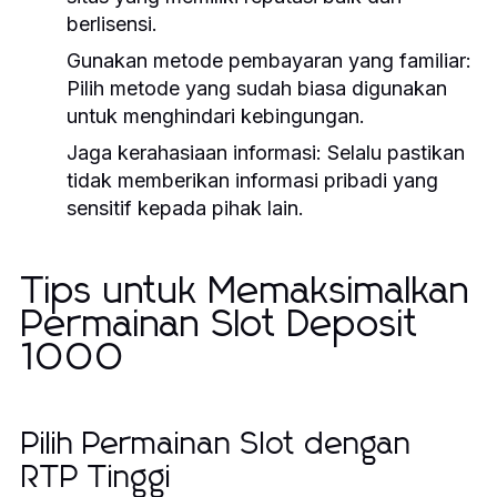
berlisensi.
Gunakan metode pembayaran yang familiar:
Pilih metode yang sudah biasa digunakan
untuk menghindari kebingungan.
Jaga kerahasiaan informasi:
Selalu pastikan
tidak memberikan informasi pribadi yang
sensitif kepada pihak lain.
Tips untuk Memaksimalkan
Permainan Slot Deposit
1000
Pilih Permainan Slot dengan
RTP Tinggi