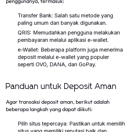
penggunanya, termasuk:
Transfer Bank:
Salah satu metode yang
paling umum dan banyak digunakan.
QRIS:
Memudahkan pengguna melakukan
pembayaran melalui aplikasi e-wallet.
e-Wallet:
Beberapa platform juga menerima
deposit melalui e-wallet yang populer
seperti OVO, DANA, dan GoPay.
Panduan untuk Deposit Aman
Agar transaksi deposit aman, berikut adalah
beberapa langkah yang dapat diikuti:
Pilih situs tepercaya:
Pastikan untuk memilih
situs yang memiliki reputasi baik dan