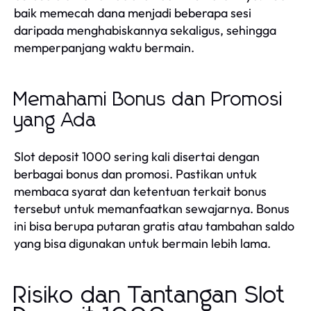
baik memecah dana menjadi beberapa sesi
daripada menghabiskannya sekaligus, sehingga
memperpanjang waktu bermain.
Memahami Bonus dan Promosi
yang Ada
Slot deposit 1000 sering kali disertai dengan
berbagai bonus dan promosi. Pastikan untuk
membaca syarat dan ketentuan terkait bonus
tersebut untuk memanfaatkan sewajarnya. Bonus
ini bisa berupa putaran gratis atau tambahan saldo
yang bisa digunakan untuk bermain lebih lama.
Risiko dan Tantangan Slot