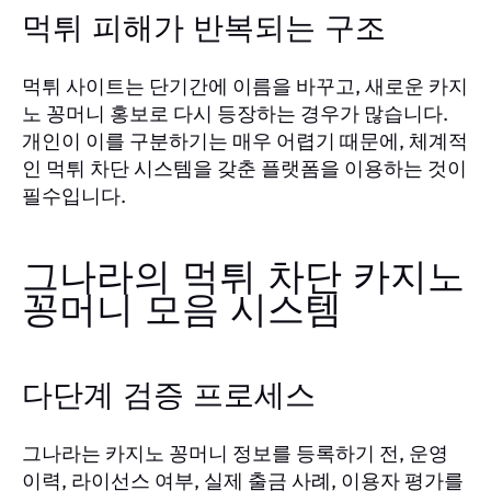
먹튀 피해가 반복되는 구조
먹튀 사이트는 단기간에 이름을 바꾸고, 새로운 카지
노 꽁머니 홍보로 다시 등장하는 경우가 많습니다.
개인이 이를 구분하기는 매우 어렵기 때문에, 체계적
인 먹튀 차단 시스템을 갖춘 플랫폼을 이용하는 것이
필수입니다.
그나라의 먹튀 차단 카지노
꽁머니 모음 시스템
다단계 검증 프로세스
그나라는 카지노 꽁머니 정보를 등록하기 전, 운영
이력, 라이선스 여부, 실제 출금 사례, 이용자 평가를