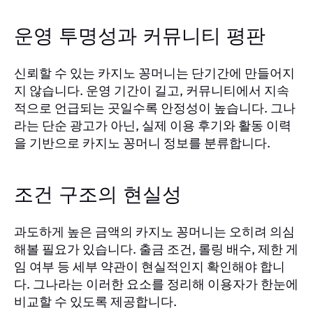
운영 투명성과 커뮤니티 평판
신뢰할 수 있는 카지노 꽁머니는 단기간에 만들어지
지 않습니다. 운영 기간이 길고, 커뮤니티에서 지속
적으로 언급되는 곳일수록 안정성이 높습니다. 그나
라는 단순 광고가 아닌, 실제 이용 후기와 활동 이력
을 기반으로 카지노 꽁머니 정보를 분류합니다.
조건 구조의 현실성
과도하게 높은 금액의 카지노 꽁머니는 오히려 의심
해볼 필요가 있습니다. 출금 조건, 롤링 배수, 제한 게
임 여부 등 세부 약관이 현실적인지 확인해야 합니
다. 그나라는 이러한 요소를 정리해 이용자가 한눈에
비교할 수 있도록 제공합니다.