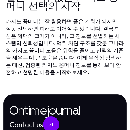
머니 선택의 시작
카지노 꽁머니는 잘 활용하면 좋은 기회가 되지만,
잘못 선택하면 피해로 이어질 수 있습니다. 결국 핵
심은 혜택의 크기가 아니라, 그 정보를 선별하는 시
스템의 신뢰성입니다. 먹튀 차단 구조를 갖춘 그나라
의 카지노 꽁머니 모음은 위험을 줄이고 선택의 기준
을 세우는 데 큰 도움을 줍니다. 이제 무작정 검색하
는 대신, 검증된 카지노 꽁머니 정보를 통해 보다 안
전하고 현명한 이용을 시작해보세요.
Ontimejournal
Contact us