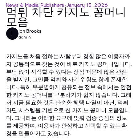
News & Media Publishers
-
January 15, 2026
먹튀 차단 카지노 꽁머니
모음
Ian Brooks
I
admin
카지노를 처음 접하는 사람부터 경험 많은 이용자까
지 공통적으로 찾는 것이 바로
입니다.
카지노 꽁머니
부담 없이 시작할 수 있다는 장점 때문에 많은 관심
을 받지만, 그만큼 먹튀와 사기 위험도 함께 존재합
니다. 특히 무분별하게 공유되는 정보 속에서는 안전
한 카지노 꽁머니를 구분하기가 쉽지 않습니다. 그래
서 지금 필요한 것은 단순한 혜택 나열이 아닌, 먹튀
차단 시스템을 기반으로 한 카지노 꽁머니 모음입니
다. 그나라는 이러한 요구에 맞춰 검증 중심의 정보
를 제공하며, 이용자가 안심하고 선택할 수 있는 환
경을 만들어가고 있습니다.