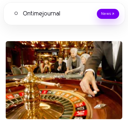
Ontimejournal
O
News