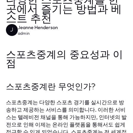
다양한 스포츠중계를 한
곳에서 즐기는 방법과 베
스트 추천
Jeanne Henderson
J
admin
스포츠중계의 중요성과 이
점
스포츠중계란 무엇인가?
스포츠중계는 다양한 스포츠 경기를 실시간으로 방
송하고 제공하는 서비스를 의미합니다. 이러한 서비
스는 텔레비전 채널을 통해 가능하지만, 인터넷의 발
전으로 인해 이제는 온라인 플랫폼을 통해서도 쉽게
접근할 수 있게 되었습니다. 스포츠중계는 전 세계적