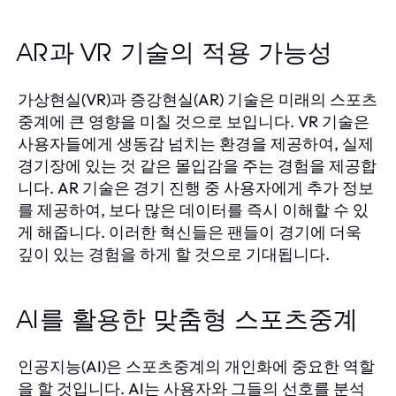
AR과 VR 기술의 적용 가능성
가상현실(VR)과 증강현실(AR) 기술은 미래의 스포츠
중계에 큰 영향을 미칠 것으로 보입니다. VR 기술은
사용자들에게 생동감 넘치는 환경을 제공하여, 실제
경기장에 있는 것 같은 몰입감을 주는 경험을 제공합
니다. AR 기술은 경기 진행 중 사용자에게 추가 정보
를 제공하여, 보다 많은 데이터를 즉시 이해할 수 있
게 해줍니다. 이러한 혁신들은 팬들이 경기에 더욱
깊이 있는 경험을 하게 할 것으로 기대됩니다.
AI를 활용한 맞춤형 스포츠중계
인공지능(AI)은 스포츠중계의 개인화에 중요한 역할
을 할 것입니다. AI는 사용자와 그들의 선호를 분석