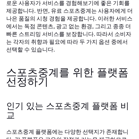
로운 사용자가 서비스를 경험해보기에 좋은 기회를
제공합니다. 반면, 유료 스포츠중계는 사용자에게 더
나은 품질의 시청 경험을 제공합니다. 이러한 서비스
에서는 독점 콘텐츠, 광고 없는 환경, 그리고 종종 더
빠른 스트리밍 서비스를 보장합니다. 따라서 소비자
는 각자의 취향과 필요에 따라 두 가지 옵션 중에서
선택할 수 있습니다.
스포츠중계를 위한 플랫폼
선정하기
인기 있는 스포츠중계 플랫폼 비
교
스포츠중계 플랫폼에는 다양한 선택지가 존재합니