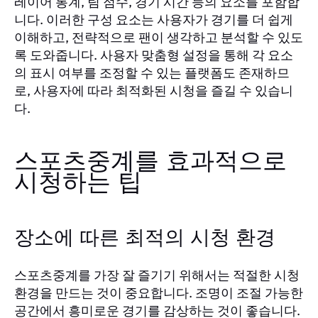
레이어 통계, 팀 점수, 경기 시간 등의 요소를 포함합
니다. 이러한 구성 요소는 사용자가 경기를 더 쉽게
이해하고, 전략적으로 팬이 생각하고 분석할 수 있도
록 도와줍니다. 사용자 맞춤형 설정을 통해 각 요소
의 표시 여부를 조정할 수 있는 플랫폼도 존재하므
로, 사용자에 따라 최적화된 시청을 즐길 수 있습니
다.
스포츠중계를 효과적으로
시청하는 팁
장소에 따른 최적의 시청 환경
스포츠중계를 가장 잘 즐기기 위해서는 적절한 시청
환경을 만드는 것이 중요합니다. 조명이 조절 가능한
공간에서 흥미로운 경기를 감상하는 것이 좋습니다.