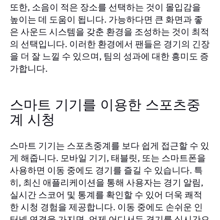
또한, 소음이 적은 장소를 선택하는 것이 몰입감을
높이는 데 도움이 됩니다. 가능하다면 큰 화면과 좋
은 사운드 시스템을 갖춘 환경을 조성하는 것이 최적
의 선택입니다. 이러한 환경에서 팬들은 경기의 긴장
을 더 잘 느낄 수 있으며, 팀의 성과에 대한 흥미도 증
가합니다.
스마트 기기를 이용한 스포츠중
계 시청
스마트 기기는 스포츠중계를 보다 쉽게 접근할 수 있
게 해줍니다. 모바일 기기, 태블릿, 또는 스마트폰을
사용하면 이동 중에도 경기를 즐길 수 있습니다. 특
히, 최신 애플리케이션을 통해 사용자는 경기 알림,
실시간 스코어 및 통계를 확인할 수 있어 더욱 쾌적
한 시청 경험을 제공합니다. 이동 중에도 손쉬운 인
터넷 연결을 가지면, 언제 어디서든 경기를 실시간으