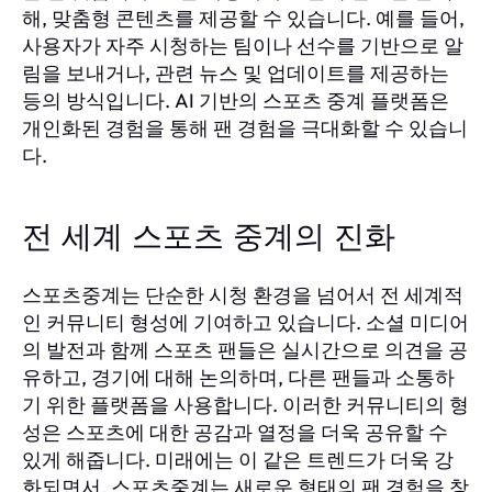
해, 맞춤형 콘텐츠를 제공할 수 있습니다. 예를 들어,
사용자가 자주 시청하는 팀이나 선수를 기반으로 알
림을 보내거나, 관련 뉴스 및 업데이트를 제공하는
등의 방식입니다. AI 기반의 스포츠 중계 플랫폼은
개인화된 경험을 통해 팬 경험을 극대화할 수 있습니
다.
전 세계 스포츠 중계의 진화
스포츠중계는 단순한 시청 환경을 넘어서 전 세계적
인 커뮤니티 형성에 기여하고 있습니다. 소셜 미디어
의 발전과 함께 스포츠 팬들은 실시간으로 의견을 공
유하고, 경기에 대해 논의하며, 다른 팬들과 소통하
기 위한 플랫폼을 사용합니다. 이러한 커뮤니티의 형
성은 스포츠에 대한 공감과 열정을 더욱 공유할 수
있게 해줍니다. 미래에는 이 같은 트렌드가 더욱 강
화되면서, 스포츠중계는 새로운 형태의 팬 경험을 창