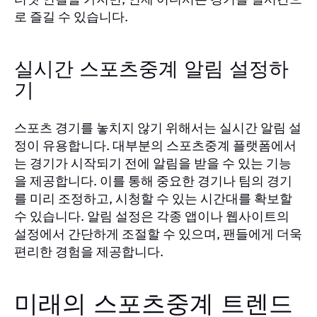
로 즐길 수 있습니다.
실시간 스포츠중계 알림 설정하
기
스포츠 경기를 놓치지 않기 위해서는 실시간 알림 설
정이 유용합니다. 대부분의 스포츠중계 플랫폼에서
는 경기가 시작되기 전에 알림을 받을 수 있는 기능
을 제공합니다. 이를 통해 중요한 경기나 팀의 경기
를 미리 조정하고, 시청할 수 있는 시간대를 확보할
수 있습니다. 알림 설정은 각종 앱이나 웹사이트의
설정에서 간단하게 조절할 수 있으며, 팬들에게 더욱
편리한 경험을 제공합니다.
미래의 스포츠중계 트렌드